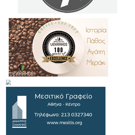
.
..
…