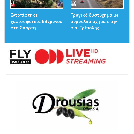
Εντοπίστηκε
Τραγικό δυστύχημα με
χασισοφυτεία 68χρονου
ρυμουλκό όχημα στην
στη Σπάρτη
ε.ο. Τρίπολης