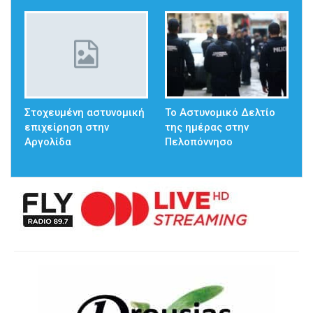
Στοχευμένη αστυνομική
Το Αστυνομικό Δελτίο
επιχείρηση στην
της ημέρας στην
Αργολίδα
Πελοπόννησο