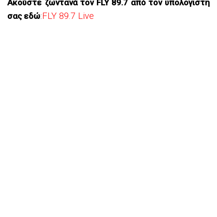
Ακούστε ζωντανά τον FLY 89.7 από τον υπολογιστή
FLY 89.7 Live
σας εδώ
: