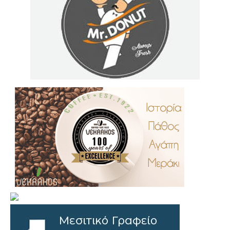
.
..
…