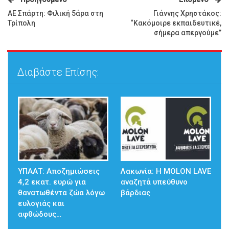
ΑΕ Σπάρτη: Φιλική 5άρα στη
Γιάννης Χρηστάκος:
Τρίπολη
“Κακόμοιρε εκπαιδευτικέ,
σήμερα απεργούμε”
Διαβάστε Επίσης:
ΥΠΑΑΤ: Αποζημιώσεις
Λακωνία: Η MOLON LAVE
4,2 εκατ. ευρώ για
αναζητά υπεύθυνο
θανατωθέντα ζώα λόγω
βάρδιας
ευλογιάς και
αφθώδους…