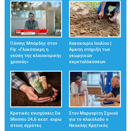
Γιάννης Μπάρδης στον
Κακοκαιρία Ιουλίου |
Fly: «Γλυκόπικρη η
Άμεση στήριξη των
γεύση της ελαιοκομικής
γεωργικών
χρονιάς»
εκμεταλλεύσεων
Κρατικές ενισχύσεις De
Στον Μαργαρίτη Σχοινά
Minimis 24,6 εκατ. ευρώ
για το ελαιόλαδο ο
στους αγρότες
Νεοκλής Κρητικός