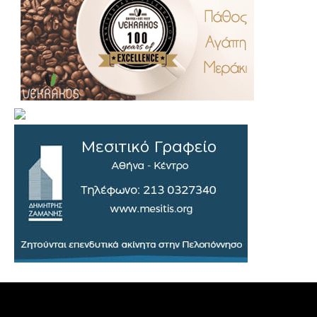
.
..
…