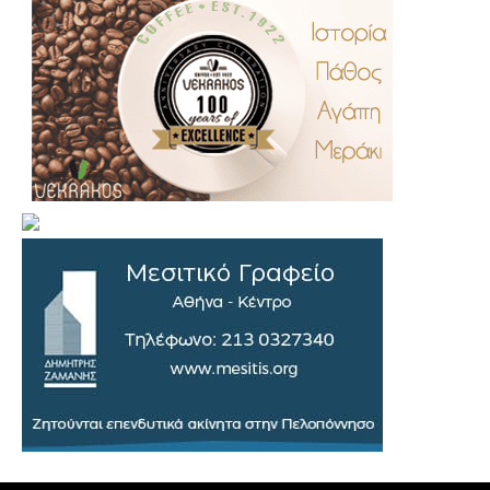
.
..
…