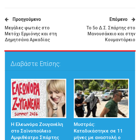
Προηγούμενο
Επόμενο
Μεγάλες φωτιές στο
Το 5ο Δ.Σ. Σπάρτης στο
Μετόχι Ερμιόνης και στη
Μανουσάκειο και στην
Δημητσάνα Αρκαδίας
Κουμαντάρειο
Διαβάστε Επίσης:
Η Ελεωνόρα Ζουγανέλη
Μυστράς:
στο Σαϊνοπούλειο
Καταδικάστηκε σε 11
Αμφιθέατρο Σπάρτης
μήνες με αναστολή ο