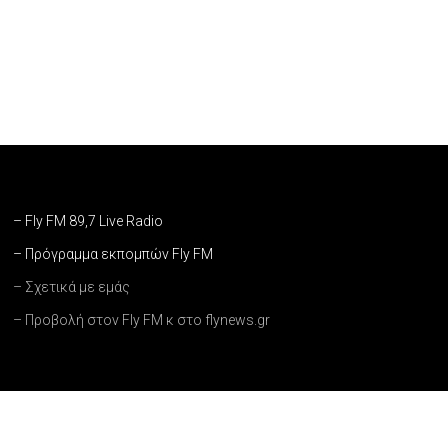
– Fly FM 89,7 Live Radio
– Πρόγραμμα εκπομπών Fly FM
– Σχετικά με εμάς
– Προβολή στον Fly FM κ στο flynews.gr