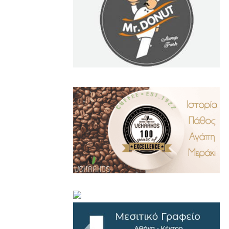
.
..
…