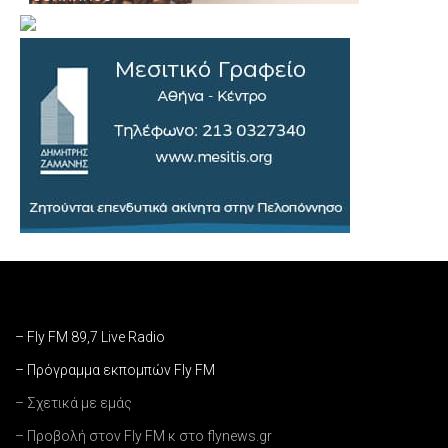
– Fly FM 89,7 Live Radio
– Πρόγραμμα εκπομπών Fly FM
– Σχετικά με εμάς
– Προβολή στον Fly FM κ στο flynews.gr