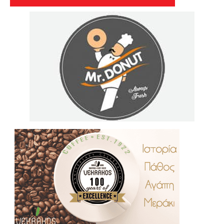
.
..
…